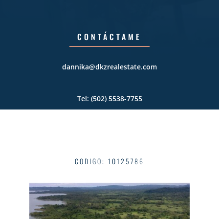
CONTÁCTAME
dannika@dkzrealestate.com
Tel: (502) 5538-7755‬
CODIGO
:
10125786