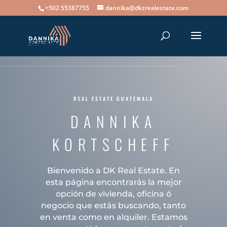
+502 55387755
dannika@dkzrealestate.com
REAL ESTATE GUATEMALA
DANNIKA
KORTSCHEFF
Bienvenido a DK Real Estate. En
esta página encontrarás la mejor
opción de vivienda, oficina ó
negocio que estás buscando, tanto
en venta como en alquiler. Estamos