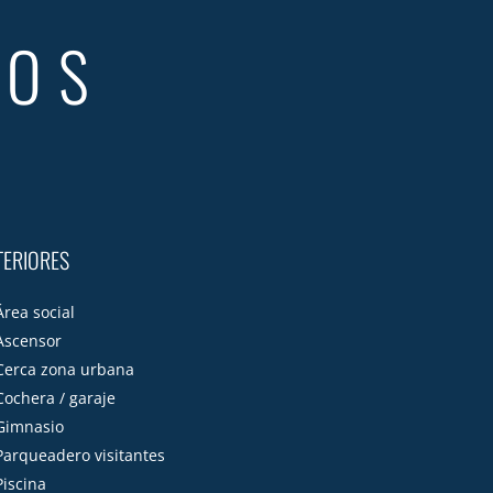
TOS
TERIORES
Área social
Ascensor
Cerca zona urbana
Cochera / garaje
Gimnasio
Parqueadero visitantes
Piscina