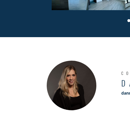
C
D
dan