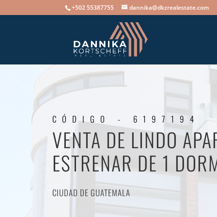
+502 55387755
dannika@dkzrealestate.com
CÓDIGO - 6197194
VENTA DE LINDO AP
ESTRENAR DE 1 DORM
CIUDAD DE GUATEMALA