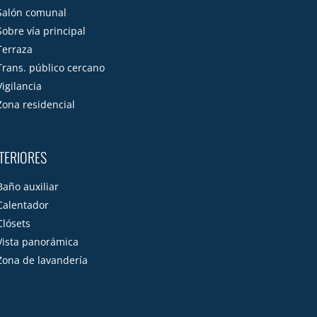
Salón comunal
Sobre vía principal
Terraza
Trans. público cercano
Vigilancia
Zona residencial
TERIORES
Baño auxiliar
Calentador
Clósets
Vista panorámica
Zona de lavandería