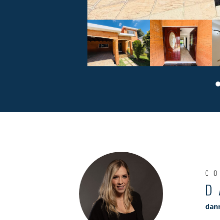
C
D
dan