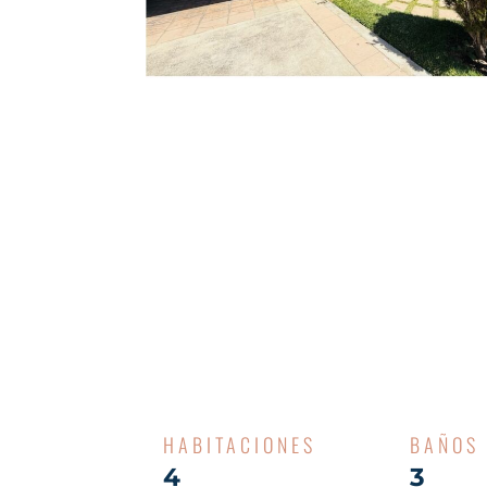
HABITACIONES
BAÑOS
4
3