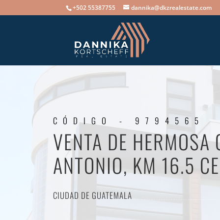
+502 55387755
dannika@dkzrealestate.com
CÓDIGO - 9794565
VENTA DE HERMOSA 
ANTONIO, KM 16.5 C
CIUDAD DE GUATEMALA