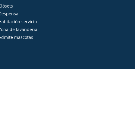
Clósets
Despensa
Habitación servicio
Zona de lavandería
Admite mascotas