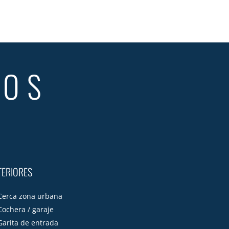
TOS
TERIORES
Cerca zona urbana
Cochera / garaje
Garita de entrada