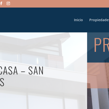
Inicio
Propiedade
P
CASA – SAN
ES