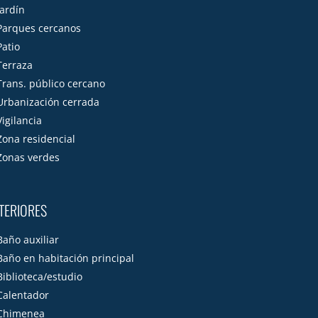
Jardín
Parques cercanos
Patio
Terraza
Trans. público cercano
Urbanización cerrada
Vigilancia
Zona residencial
Zonas verdes
TERIORES
Baño auxiliar
Baño en habitación principal
Biblioteca/estudio
Calentador
Chimenea