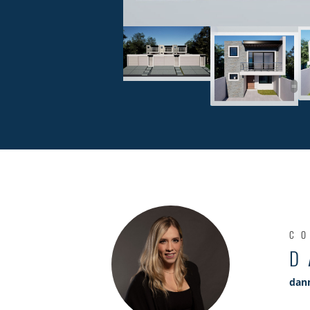
C
D
dan