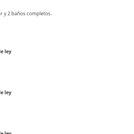
iar y 2 baños completos.
e ley
e ley
e ley