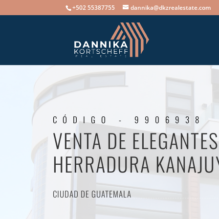
+502 55387755
dannika@dkzrealestate.com
CÓDIGO - 9906938
VENTA DE ELEGANTES
HERRADURA KANAJUY
CIUDAD DE GUATEMALA