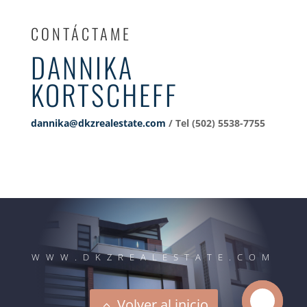
CONTÁCTAME
DANNIKA
KORTSCHEFF
dannika@dkzrealestate.com
/ Tel (502) 5538-7755‬
WWW.DKZREALESTATE.COM
Volver al inicio