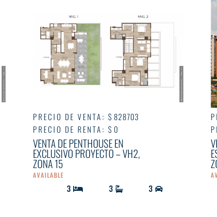
PRECIO DE VENTA
:
$ 828703
P
PRECIO DE RENTA
:
$ 0
P
VENTA DE PENTHOUSE EN
V
EXCLUSIVO PROYECTO – VH2,
E
ZONA 15
Z
AVAILABLE
A
3
3
3