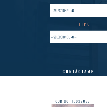
TIPO
CONTÁCTAME
CODIGO
:
10022055