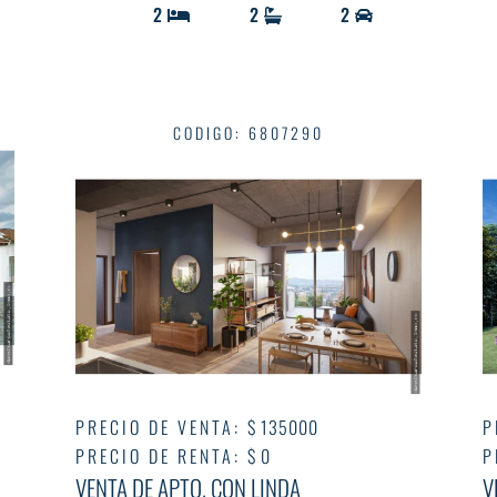
2
2
2
CODIGO
:
6807290
PRECIO DE VENTA
:
$ 135000
P
PRECIO DE RENTA
:
$ 0
P
VENTA DE APTO. CON LINDA
V