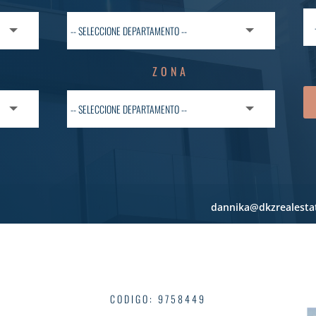
ZONA
dannika@dkzrealesta
CODIGO
:
9758449