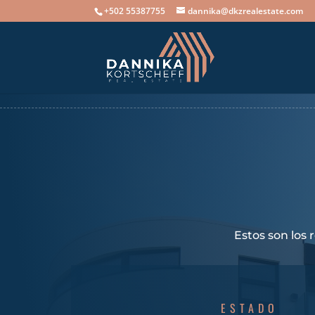
+502 55387755
dannika@dkzrealestate.com
Estos son los
ESTADO