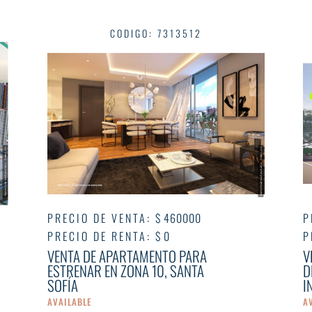
CODIGO
:
7313512
PRECIO DE VENTA
:
$ 460000
P
PRECIO DE RENTA
:
$ 0
P
VENTA DE APARTAMENTO PARA
V
ESTRENAR EN ZONA 10, SANTA
D
SOFÍA
I
AVAILABLE
A